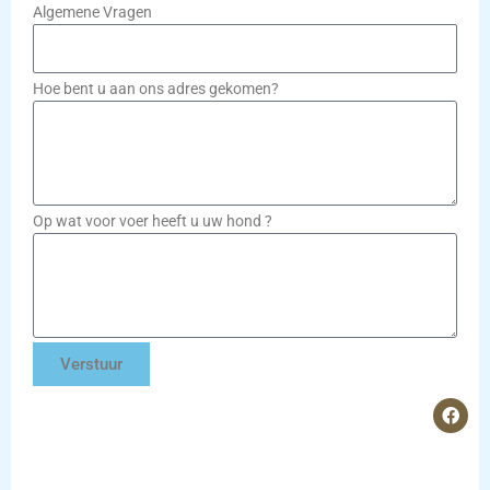
Algemene Vragen
Hoe bent u aan ons adres gekomen?
Op wat voor voer heeft u uw hond ?
Verstuur
F
a
c
e