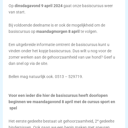
Op
dinsdagavond
9 april 2024
gaat onze basiscursus weer
van start.
Bij voldoende deelname is er ook de mogelijkheid om de
basiscursus op
maandagmorgen 8 april
te volgen.
Een uitgebreide informatie omtrent de basiscursus kunt u
vinden onder het kopje basiscursus. Dus wilt u nog voor de
zomer werken aan de gehoorzaamheid van uw hond? Geef u
dan snel op via de site.
Bellen mag natuurlijk ook. 0513 – 529719.
Voor een ieder die hier de basiscursus heeft doorlopen
beginnen we maandagavond 8 april met de cursus sport en
spel
e
Het eerste gedeelte bestaat uit gehoorzaamheid, 2
gedeelte
hindernissen. Ook gaan we een begin maken met speuren.