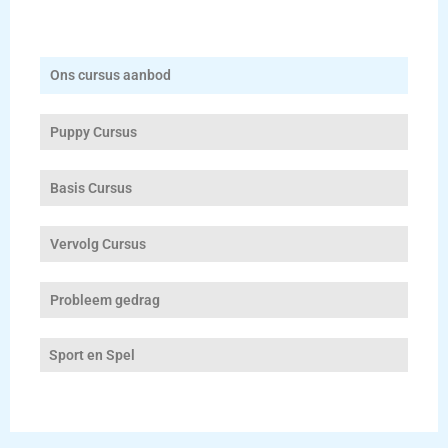
b
o
o
k
Ons cursus aanbod
Puppy Cursus
Basis Cursus
Vervolg Cursus
Probleem gedrag
Sport en Spel