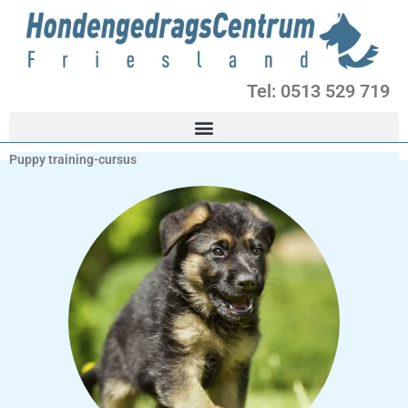
Ga
naar
de
inhoud
Tel: 0513 529 719
Puppy training-cursus