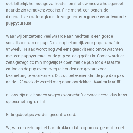
ook letterlijk het nodige zal kosten om het uw nieuwe huisgenoot
naar de zin te maken: voeding, fijne mand, een bench, de
dierenarts en natuurlijk niet te vergeten:
een goede verantwoorde
puppycursus!
Waar wij ontzettend veel waarde aan hechten is een goede
socialisatie van de pup .Dit is erg belangrijk voor pups vanaf de
e
8
week. Helaas wordt nog wel eens geadviseerd om te wachten
met een puppycursus tot de pup volledig geënt is. Soms wordt er
zelfs gezegd zo min mogelijk te doen met de pup tot die laatste
enting en de pup overal weg te houden om gevaar voor
besmetting te voorkomen. Dit zou betekenen dat de pup dan pas
e
na de 12
week de wereld mag gaan ontdekken.
Veel te laat!!!!!
Bij ons zijn alle honden volgens voorschrift gevaccineerd, dus kans
op besmetting is nihil.
Entingsboekjes worden gecontroleerd.
Wij willen u echt op het hart drukken dat u optimaal gebruik moet