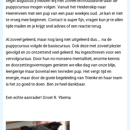
begin augustus jl hebben wij met zoveel enthousiasme daar de
puppycursus mogen volgen. Vanuit het Heidenskip naar
Heerenveen met een pup van een paar weekjes oud. Je kan er niet
te vroeg mee beginnen. Contact is super fijn, vragen kun je te allen
tijde mailen en je krijgt snel advies of een reactie terug.
Al zoveel geleerd, maar nog lang niet uitgeleerd dus…. na de
puppycursus volgde de basiscursus. Ook deze met zoveel plezier
gevolgd en zo ontzettend veel geleerd. Nu ingeschreven voor een
vervolgcursus. Door hun no-nonsens mentaliteit, enorme kennis
en doorzettingsvermogen genieten we elke dag van onze blije,
leergierige maar bovenal een tevreden pup. Het vergt tijd en
energie, maar door de goeie begeleiding van Trienke en haar team
is het zo goed te doen. Ben ze heel dankbaar.
Een echte aanrader! Groet R. Ybema