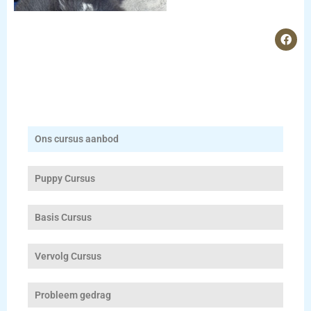
F
a
c
e
b
o
o
k
Ons cursus aanbod
Puppy Cursus
Basis Cursus
Vervolg Cursus
Probleem gedrag