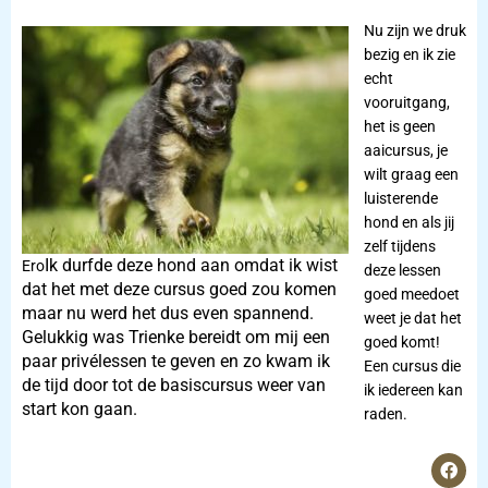
Nu zijn we druk
bezig en ik zie
echt
vooruitgang,
het is geen
aaicursus, je
wilt graag een
luisterende
hond en als jij
zelf tijdens
Ik durfde deze hond aan omdat ik wist
Ero
deze lessen
dat het met deze cursus goed zou komen
goed meedoet
maar nu werd het dus even spannend.
weet je dat het
Gelukkig was Trienke bereidt om mij een
goed komt!
paar privélessen te geven en zo kwam ik
Een cursus die
de tijd door tot de basiscursus weer van
ik iedereen kan
start kon gaan.
raden.
F