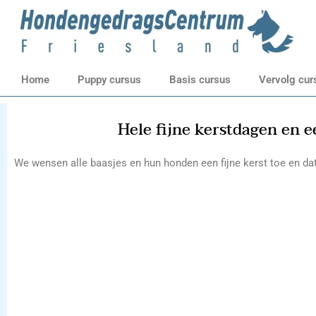
Ga
naar
de
inhoud
Home
Puppy cursus
Basis cursus
Vervolg cur
Hele fijne kerstdagen en 
We wensen alle baasjes en hun honden een fijne kerst toe en dat