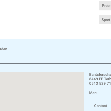
Prob
Sport
rden
Bantstersch
8449 EE Ter
0513 529 7
Menu
Contact