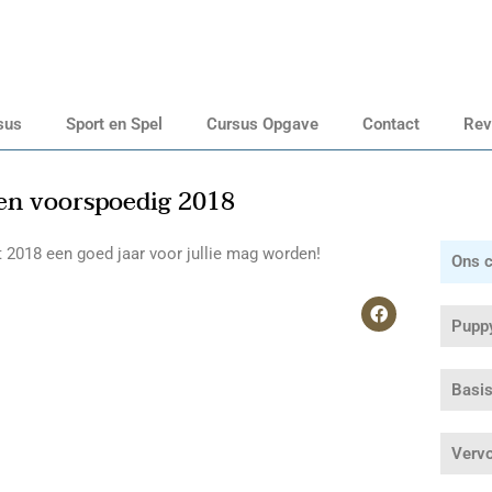
sus
Sport en Spel
Cursus Opgave
Contact
Rev
een voorspoedig 2018
 2018 een goed jaar voor jullie mag worden!
Ons 
F
Pupp
a
c
e
Basi
b
o
o
k
Vervo