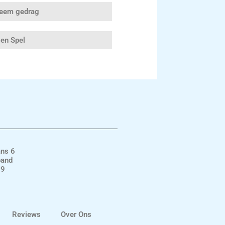
leem gedrag
 en Spel
ans 6
band
19
Reviews
Over Ons