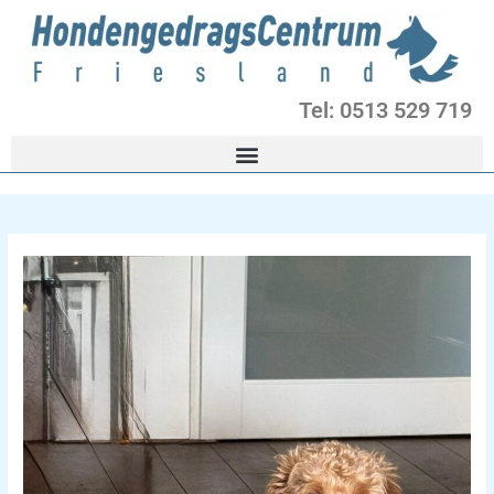
Ga
naar
de
inhoud
Tel: 0513 529 719