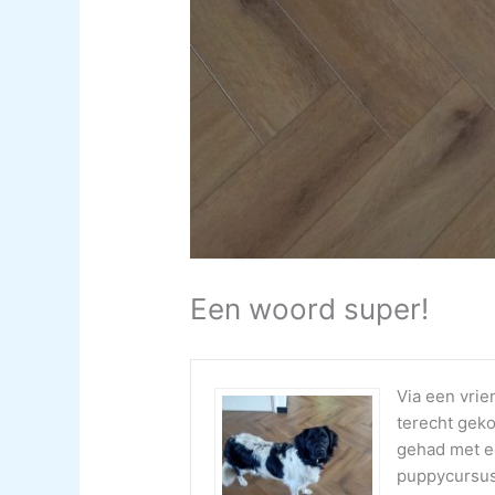
Een woord super!
Via een vrie
terecht gek
gehad met e
puppycursus