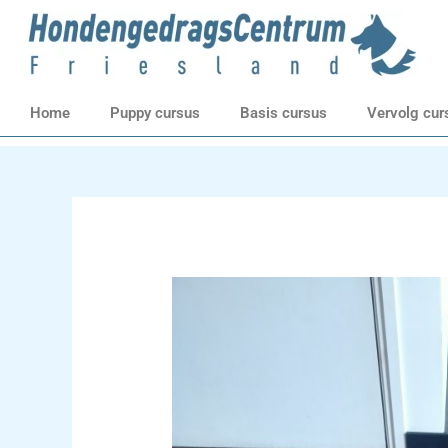
Ga
naar
de
inhoud
Home
Puppy cursus
Basis cursus
Vervolg cur