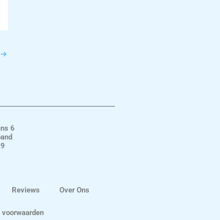
→
ans 6
band
19
Reviews
Over Ons
 voorwaarden