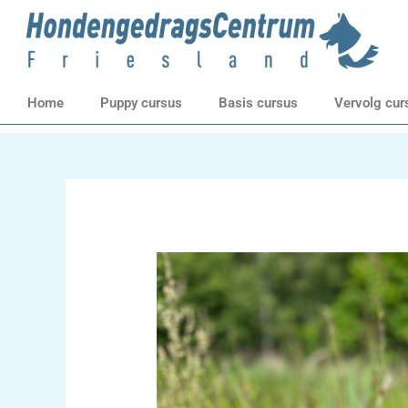
Ga
naar
de
inhoud
Home
Puppy cursus
Basis cursus
Vervolg cur