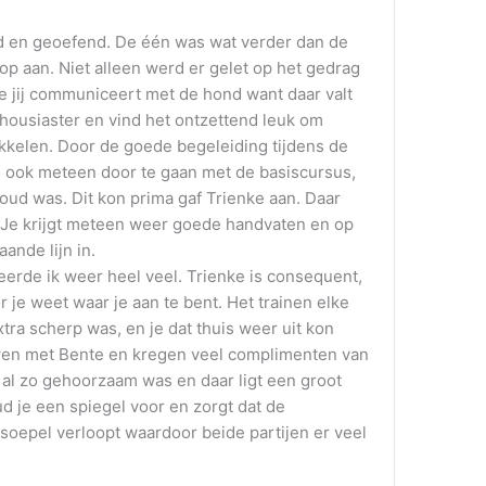
d en geoefend. De één was wat verder dan de
op aan. Niet alleen werd er gelet op het gedrag
e jij communiceert met de hond want daar valt
thousiaster en vind het ontzettend leuk om
kelen. Door de goede begeleiding tijdens de
 ook meteen door te gaan met de basiscursus,
ud was. Dit kon prima gaf Trienke aan. Daar
. Je krijgt meteen weer goede handvaten en op
ande lijn in.
leerde ik weer heel veel. Trienke is consequent,
 je weet waar je aan te bent. Het trainen elke
ra scherp was, en je dat thuis weer uit kon
wen met Bente en kregen veel complimenten van
al zo gehoorzaam was en daar ligt een groot
ud je een spiegel voor en zorgt dat de
oepel verloopt waardoor beide partijen er veel