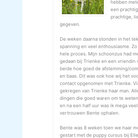
hebben mete
een prachtig
prachtige, 
gegeven.
De weken daarna stonden in het tek
spanning en veel enthousiasme. Zo 
hele proces. Mijn schoonzus had me
gedaan bij Trienke en een vriendin 
beide hoe goed de afstemming/com
en baas. Dit was ook hoe wij het 
contact opgenomen met Trienke. Via
gekregen van Trienke haar man. All
dingen die goed waren om te weten 
en na een half uur was ik mega veel
vertrouwen Bente ophalen.
Bente was 8 weken toen we haar moc
gestart met de puppy cursus bij Elle