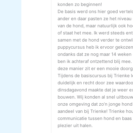
konden zo beginnen!
De basis werd ons hier goed vertel
ander en daar pasten ze het niveau 
van de hond, maar natuurlijk ook ho
of staat het mee. Ik werd steeds en
samen met de hond verder te ontwik
puppycursus heb ik ervoor gekozen
ondanks dat ze nog maar 14 weken o
ben ik achteraf ontzettend blij mee
deze manier zit er een mooie doorga
Tijdens de basiscursus bij Trienke 
duidelijk en recht door zee waardoor
dinsdagavond maakte dat je weer ext
bouwen. Wij konden al snel uitbou
onze omgeving dat zo’n jonge hond 
aandeel van bij Trienke! Trienke ho
communicatie tussen hond en baas s
plezier uit halen.