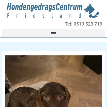
Ga
naar
de
inhoud
Tel: 0513 529 719