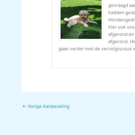
gevraagd aa
hadden geda
Hondengedra
hier ook vo
afgerond en 
afgerond. He
gaan verder met de vervolgcursus wa
←
Vorige Aanbeveling