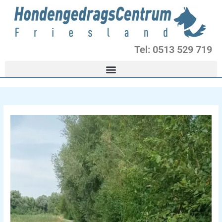
Ga
naar
de
inhoud
Tel: 0513 529 719