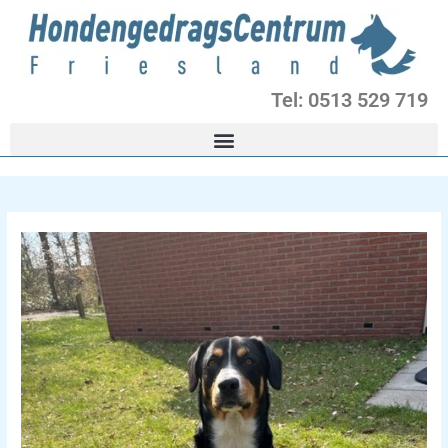
Ga
naar
de
inhoud
Tel: 0513 529 719