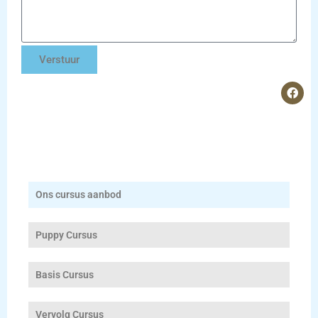
Verstuur
F
a
c
e
b
o
o
k
Ons cursus aanbod
Puppy Cursus
Basis Cursus
Vervolg Cursus