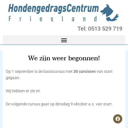
Ga
naar
de
inhoud
Tel: 0513 529 719
We zijn weer begonnen!
Op 1 september is de basiscursus met
30 cursisten
van start
gegaan.
Wij hebben er zin in!
De volgende cursus gaat op dinsdag 9 oktober a.s. van start.
F
a