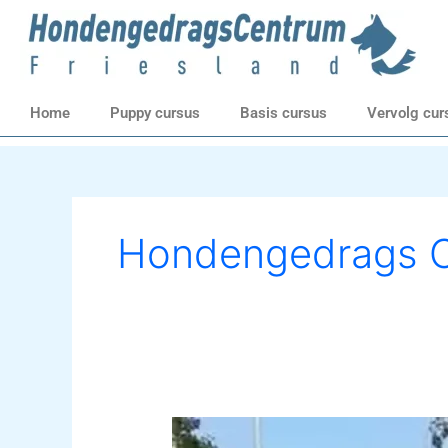
Ga
naar
de
inhoud
Home
Puppy cursus
Basis cursus
Vervolg cur
Hondengedrags C
Puppy