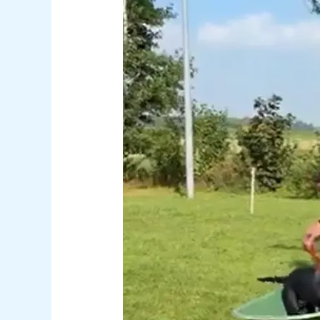
zomerschool
Friesland:
start
direct,
geen
wachtlijst