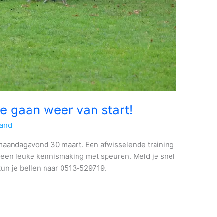
e gaan weer van start!
land
 maandagavond 30 maart. Een afwisselende training
een leuke kennismaking met speuren. Meld je snel
kun je bellen naar 0513‑529719.