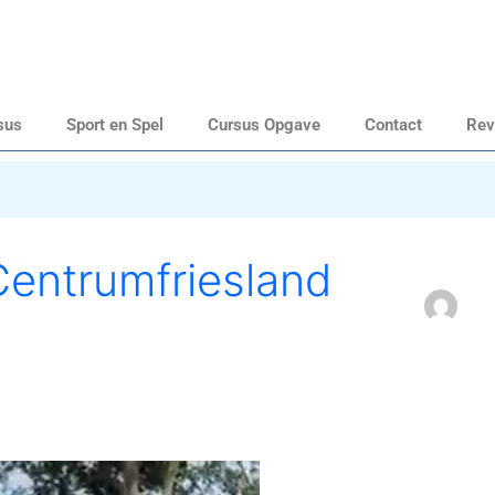
sus
Sport en Spel
Cursus Opgave
Contact
Rev
entrumfriesland