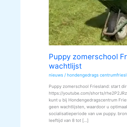
Puppy zomerschool Frie
wachtlijst
nieuws
/
hondengedrags centrumfries
Puppy zomerschool Friesland: start dir
https://youtube.com/shorts/rhe2P2JRz
kunt u bij Hondengedragscentrum Fries
geen wachtlijsten, waardoor u optimaa
socialisatieperiode van uw puppy. bro
leeftijd van 8 tot […]