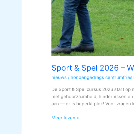
Sport & Spel 2026 – W
nieuws
/
hondengedrags centrumfries
De Sport & Spel cursus 2026 start op
met gehoorzaamheid, hindernissen en 
aan — er is beperkt plek! Voor vragen 
Meer lezen »