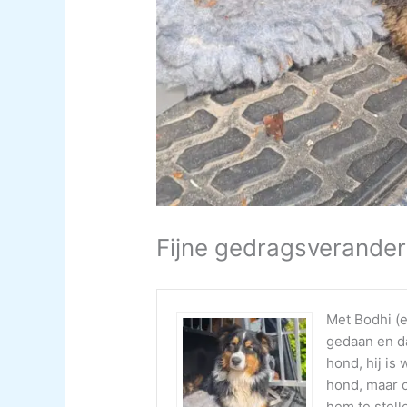
Fijne gedragsverander
Met Bodhi (
gedaan en da
hond, hij is
hond, maar 
hem te stell