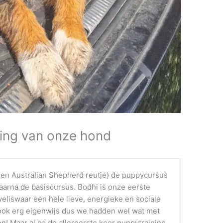
ing van onze hond
een Australian Shepherd reutje) de puppycursus
arna de basiscursus. Bodhi is onze eerste
 weliswaar een hele lieve, energieke en sociale
ook erg eigenwijs dus we hadden wel wat met
en! Maar al na de allereerste keer puppytraining