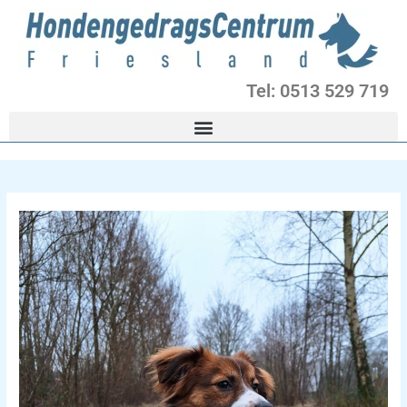
Ga
naar
de
inhoud
Tel: 0513 529 719