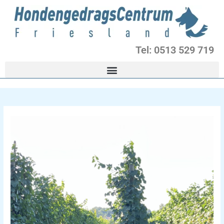
Ga
naar
de
inhoud
Tel: 0513 529 719