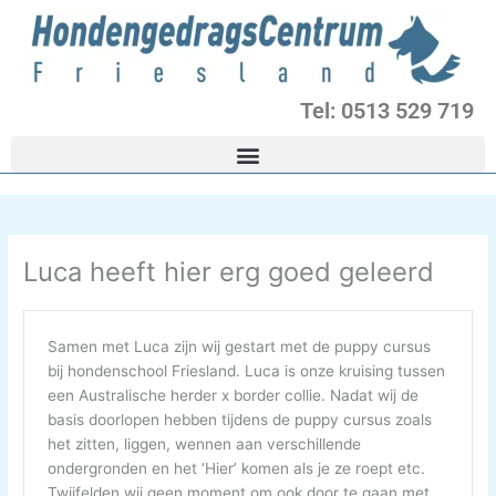
Ga
naar
de
inhoud
Tel: 0513 529 719
Luca heeft hier erg goed geleerd
Samen met Luca zijn wij gestart met de puppy cursus
bij hondenschool Friesland. Luca is onze kruising tussen
een Australische herder x border collie. Nadat wij de
basis doorlopen hebben tijdens de puppy cursus zoals
het zitten, liggen, wennen aan verschillende
ondergronden en het ‘Hier’ komen als je ze roept etc.
Twijfelden wij geen moment om ook door te gaan met