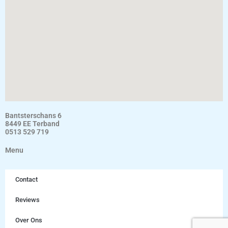
Bantsterschans 6
8449 EE Terband
0513 529 719
Menu
Contact
Reviews
Over Ons