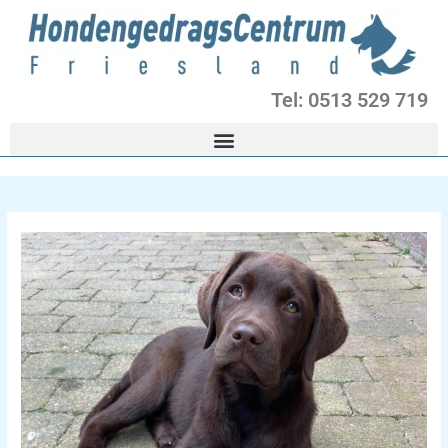
Ga
naar
de
inhoud
Tel: 0513 529 719