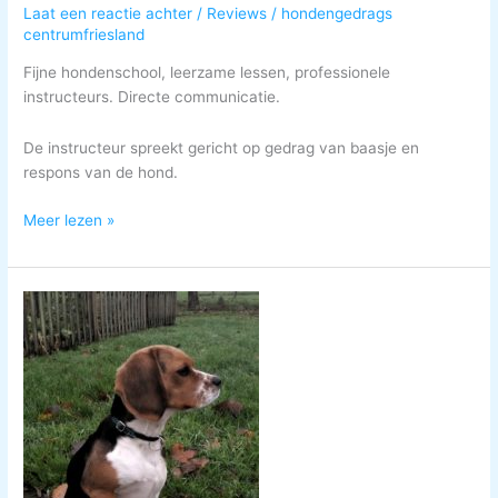
Laat een reactie achter
/
Reviews
/
hondengedrags
centrumfriesland
Fijne hondenschool, leerzame lessen, professionele
instructeurs. Directe communicatie.
De instructeur spreekt gericht op gedrag van baasje en
respons van de hond.
Meer lezen »
Uit
het
dagboek
van
Famme